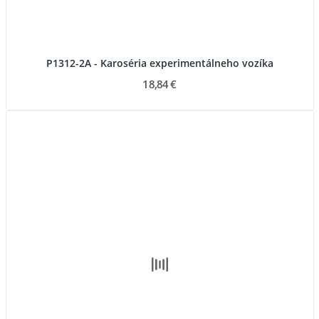
P1312-2A - Karoséria experimentálneho vozíka
18,84 €