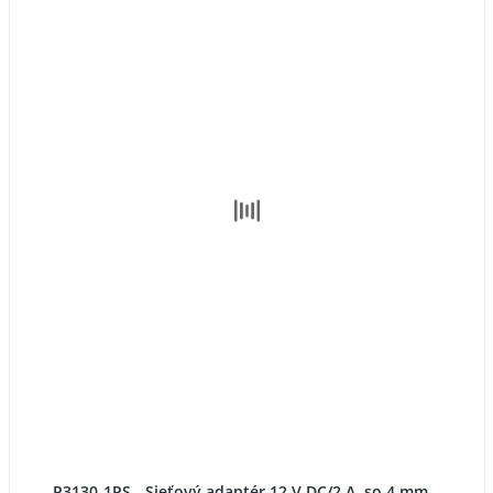
P3130-1PS - Sieťový adaptér 12 V DC/2 A, so 4 mm...