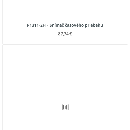
P1311-2H - Snímač časového priebehu
87,74 €