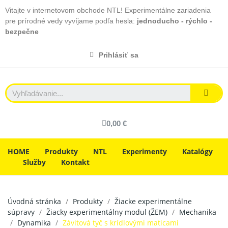
Vitajte v internetovom obchode NTL! Experimentálne zariadenia
pre prírodné vedy vyvíjame podľa hesla:
jednoducho - rýchlo -
bezpečne
Prihlásiť sa
0,00 €
HOME
Produkty
NTL
Experimenty
Katalógy
Služby
Kontakt
Úvodná stránka
Produkty
Žiacke experimentálne
súpravy
Žiacky experimentálny modul (ŽEM)
Mechanika
Dynamika
Závitová tyč s krídlovými maticami