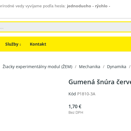
prírodné vedy vyvíjame podľa hesla:
jednoducho - rýchlo -
Služby
Kontakt
Žiacky experimentálny modul (ŽEM)
Mechanika
Dynamika
Gumená šnúra červ
Kód
P1810-3A
1,70 €
Bez DPH