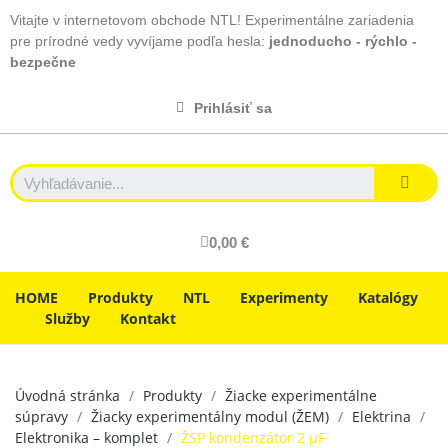
Vitajte v internetovom obchode NTL! Experimentálne zariadenia
pre prírodné vedy vyvíjame podľa hesla:
jednoducho - rýchlo -
bezpečne
Prihlásiť sa
0,00 €
HOME
Produkty
NTL
Experimenty
Katalógy
Služby
Kontakt
Úvodná stránka
Produkty
Žiacke experimentálne
súpravy
Žiacky experimentálny modul (ŽEM)
Elektrina
Elektronika – komplet
ŽSP kondenzátor 2 µF