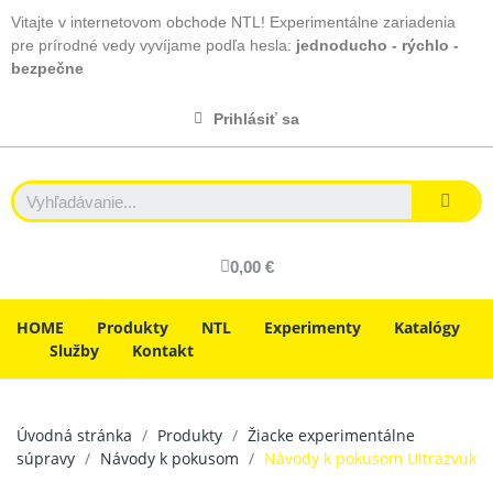
Vitajte v internetovom obchode NTL! Experimentálne zariadenia
pre prírodné vedy vyvíjame podľa hesla:
jednoducho - rýchlo -
bezpečne
Prihlásiť sa
0,00 €
HOME
Produkty
NTL
Experimenty
Katalógy
Služby
Kontakt
Úvodná stránka
Produkty
Žiacke experimentálne
súpravy
Návody k pokusom
Návody k pokusom Ultrazvuk