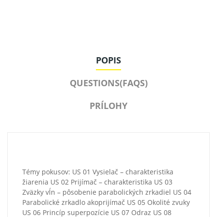
POPIS
QUESTIONS(FAQS)
PRÍLOHY
Témy pokusov: US 01 Vysielač – charakteristika
žiarenia US 02 Prijímač – charakteristika US 03
Zväzky vĺn – pôsobenie parabolických zrkadiel US 04
Parabolické zrkadlo akoprijímač US 05 Okolité zvuky
US 06 Princíp superpozície US 07 Odraz US 08