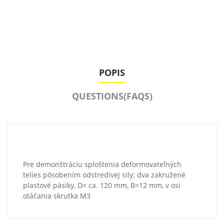
POPIS
QUESTIONS(FAQS)
Pre demonštráciu sploštenia deformovateľných
telies pôsobením odstredivej sily; dva zakružené
plastové pásiky, D= ca. 120 mm, B=12 mm, v osi
otáčania skrutka M3