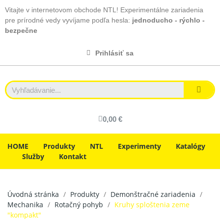
Vitajte v internetovom obchode NTL! Experimentálne zariadenia
pre prírodné vedy vyvíjame podľa hesla:
jednoducho - rýchlo -
bezpečne
Prihlásiť sa
0,00 €
HOME
Produkty
NTL
Experimenty
Katalógy
Služby
Kontakt
Úvodná stránka
Produkty
Demonštračné zariadenia
Mechanika
Rotačný pohyb
Kruhy sploštenia zeme
"kompakt"