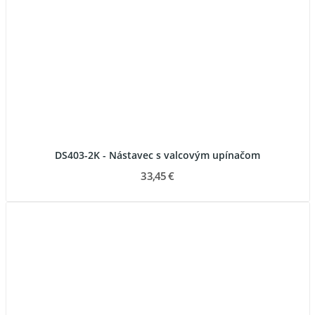
DS403-2K - Nástavec s valcovým upínačom
33,45 €