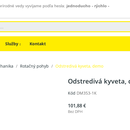
prírodné vedy vyvíjame podľa hesla:
jednoducho - rýchlo -
Služby
Kontakt
hanika
Rotačný pohyb
Odstredivá kyveta, demo
Odstredivá kyveta,
Kód
DM353-1K
101,88 €
Bez DPH