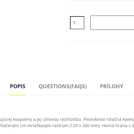
POPIS
QUESTIONS(FAQS)
PRÍLOHY
júcej kvapaliny a jej uhlovou rýchlosťou. Plexisklová rotačná kyve
 vytlačeným cm mriežkovým rastrom (120 x 260 mm). Horná hrana s d