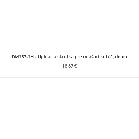
DM357-3H - Upínacia skrutka pre unášací kotúč, demo
18,87 €