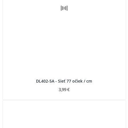
DL402-5A - Sieť 77 očiek / cm
3,99 €