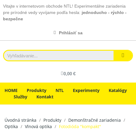
Vitajte v internetovom obchode NTL! Experimentálne zariadenia
pre prírodné vedy vyvíjame podľa hesla:
jednoducho - rýchlo -
bezpečne
Prihlásiť sa
0,00 €
HOME
Produkty
NTL
Experimenty
Katalógy
Služby
Kontakt
Úvodná stránka
Produkty
Demonštračné zariadenia
Optika
Vlnová optika
Fotodióda "kompakt"