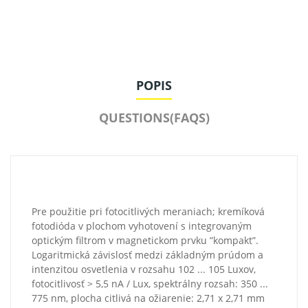
POPIS
QUESTIONS(FAQS)
Pre použitie pri fotocitlivých meraniach; kremíková
fotodióda v plochom vyhotovení s integrovaným
optickým filtrom v magnetickom prvku ”kompakt”.
Logaritmická závislosť medzi základným prúdom a
intenzitou osvetlenia v rozsahu 102 ... 105 Luxov,
fotocitlivosť > 5,5 nA / Lux, spektrálny rozsah: 350 ...
775 nm, plocha citlivá na ožiarenie: 2,71 x 2,71 mm