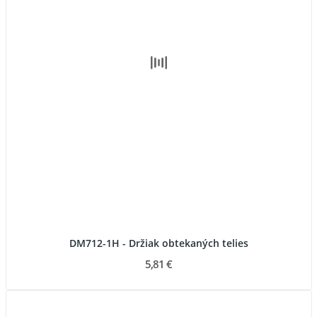
DM712-1H - Držiak obtekaných telies
5,81 €