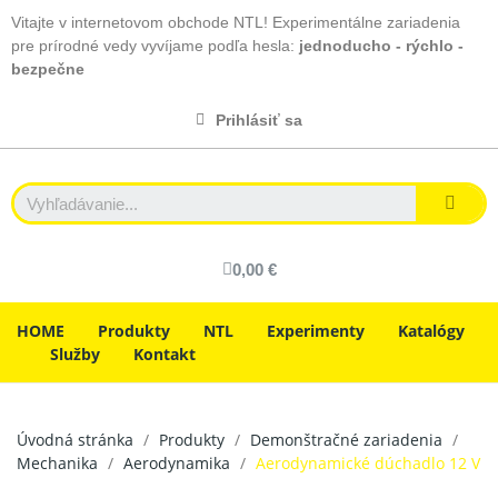
Vitajte v internetovom obchode NTL! Experimentálne zariadenia
pre prírodné vedy vyvíjame podľa hesla:
jednoducho - rýchlo -
bezpečne
Prihlásiť sa
0,00 €
HOME
Produkty
NTL
Experimenty
Katalógy
Služby
Kontakt
Úvodná stránka
Produkty
Demonštračné zariadenia
Mechanika
Aerodynamika
Aerodynamické dúchadlo 12 V