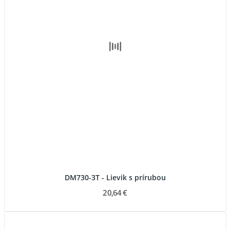
DM730-3T - Lievik s prírubou
20,64 €