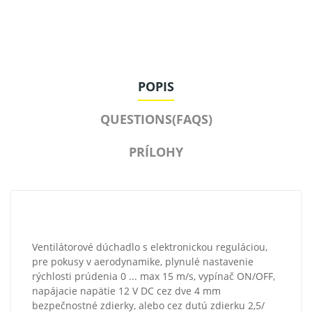
POPIS
QUESTIONS(FAQS)
PRÍLOHY
Ventilátorové dúchadlo s elektronickou reguláciou,
pre pokusy v aerodynamike, plynulé nastavenie
rýchlosti prúdenia 0 ... max 15 m/s, vypínač ON/OFF,
napájacie napätie 12 V DC cez dve 4 mm
bezpečnostné zdierky, alebo cez dutú zdierku 2,5/