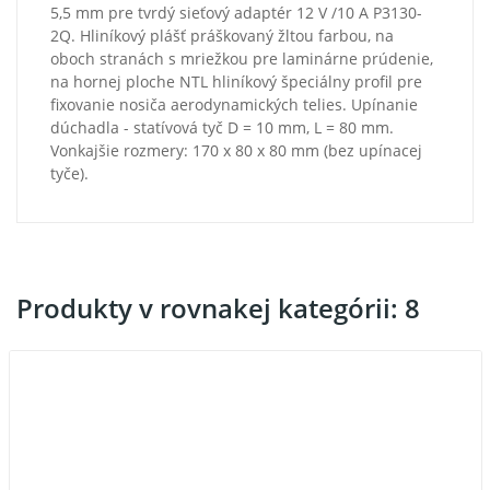
5,5 mm pre tvrdý sieťový adaptér 12 V /10 A P3130-
2Q. Hliníkový plášť práškovaný žltou farbou, na
oboch stranách s mriežkou pre laminárne prúdenie,
na hornej ploche NTL hliníkový špeciálny profil pre
fixovanie nosiča aerodynamických telies. Upínanie
dúchadla - statívová tyč D = 10 mm, L = 80 mm.
Vonkajšie rozmery: 170 x 80 x 80 mm (bez upínacej
tyče).
Produkty v rovnakej kategórii: 8