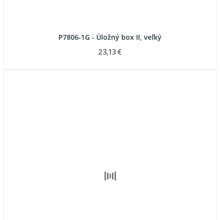
P7806-1G - Úložný box II, veľký
23,13 €