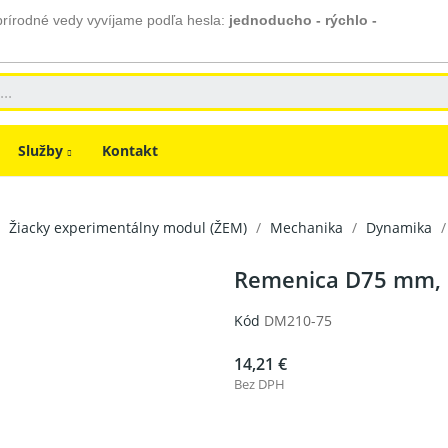
prírodné vedy vyvíjame podľa hesla:
jednoducho - rýchlo -
Služby
Kontakt
Žiacky experimentálny modul (ŽEM)
Mechanika
Dynamika
Remenica D75 mm,
Kód
DM210-75
14,21 €
Bez DPH