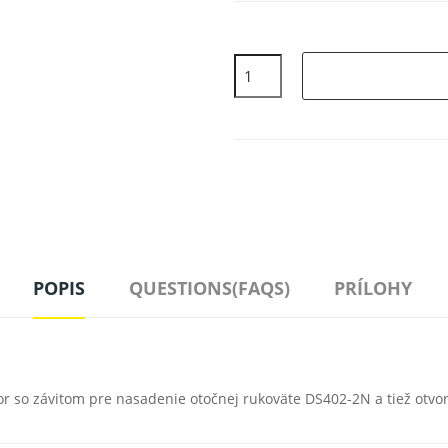
POPIS
QUESTIONS(FAQS)
PRÍLOHY
or so závitom pre nasadenie otočnej rukoväte DS402-2N a tiež otvo