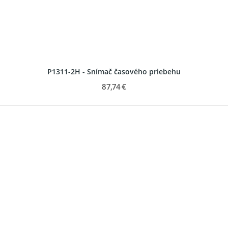
P1311-2H - Snímač časového priebehu
87,74 €