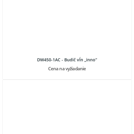
DW450-1AC - Budič vĺn „inno“
Cena na vyžiadanie