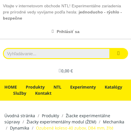
Vitajte v internetovom obchode NTL! Experimentálne zariadenia
pre prírodné vedy vyvíjame podľa hesla:
jednoducho - rýchlo -
bezpečne
Prihlásiť sa
0,00 €
HOME
Produkty
NTL
Experimenty
Katalógy
Služby
Kontakt
Úvodná stránka
Produkty
Žiacke experimentálne
súpravy
Žiacky experimentálny modul (ŽEM)
Mechanika
Dynamika
Ozubené koleso 40 zubov, D84 mm, žlté