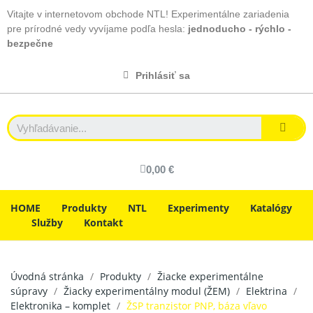
Vitajte v internetovom obchode NTL! Experimentálne zariadenia
pre prírodné vedy vyvíjame podľa hesla:
jednoducho - rýchlo -
bezpečne
Prihlásiť sa
0,00 €
HOME
Produkty
NTL
Experimenty
Katalógy
Služby
Kontakt
Úvodná stránka
Produkty
Žiacke experimentálne
súpravy
Žiacky experimentálny modul (ŽEM)
Elektrina
Elektronika – komplet
ŽSP tranzistor PNP, báza vľavo