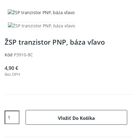
ŽSP tranzistor PNP, báza vľavo
Kód
P3910-8C
4,90 €
Bez DPH
Vložiť Do Košíka