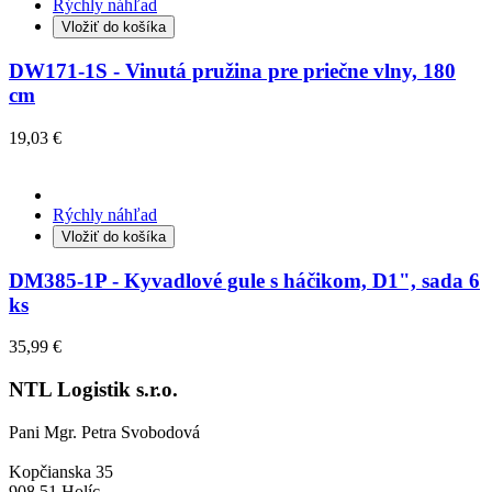
Rýchly náhľad
Vložiť do košíka
DW171-1S - Vinutá pružina pre priečne vlny, 180
cm
19,03 €
Rýchly náhľad
Vložiť do košíka
DM385-1P - Kyvadlové gule s háčikom, D1", sada 6
ks
35,99 €
NTL Logistik s.r.o.
Pani Mgr. Petra Svobodová
Kopčianska 35
908 51 Holíc