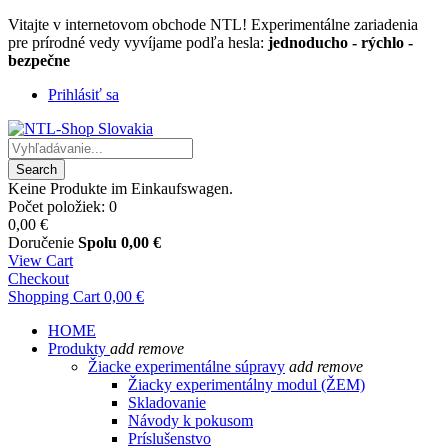
Vitajte v internetovom obchode NTL! Experimentálne zariadenia
pre prírodné vedy vyvíjame podľa hesla:
jednoducho - rýchlo -
bezpečne
Prihlásiť sa
Search
Keine Produkte im Einkaufswagen.
Počet položiek: 0
0,00 €
Doručenie
Spolu
0,00 €
View Cart
Checkout
Shopping Cart
0,00 €
HOME
Produkty
add
remove
Žiacke experimentálne súpravy
add
remove
Žiacky experimentálny modul (ŽEM)
Skladovanie
Návody k pokusom
Príslušenstvo