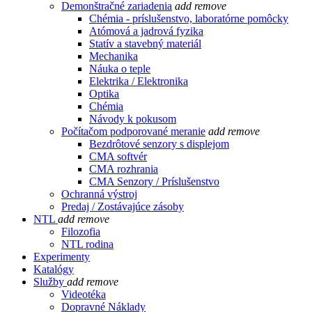
Demonštračné zariadenia
add
remove
Chémia - príslušenstvo, laboratórne pomôcky
Atómová a jadrová fyzika
Statív a stavebný materiál
Mechanika
Náuka o teple
Elektrika / Elektronika
Optika
Chémia
Návody k pokusom
Počítačom podporované meranie
add
remove
Bezdrôtové senzory s displejom
CMA softvér
CMA rozhrania
CMA Senzory / Príslušenstvo
Ochranná výstroj
Predaj / Zostávajúce zásoby
NTL
add
remove
Filozofia
NTL rodina
Experimenty
Katalógy
Služby
add
remove
Videotéka
Dopravné Náklady