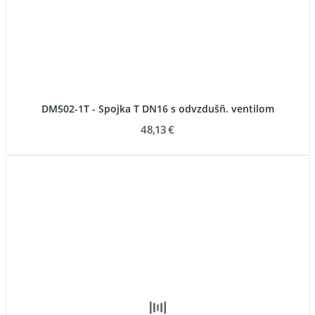
DM502-1T - Spojka T DN16 s odvzdušň. ventilom
48,13 €