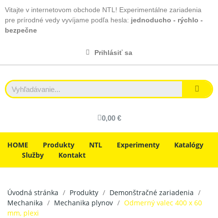
Vitajte v internetovom obchode NTL! Experimentálne zariadenia
pre prírodné vedy vyvíjame podľa hesla:
jednoducho - rýchlo -
bezpečne
Prihlásiť sa
0,00 €
HOME
Produkty
NTL
Experimenty
Katalógy
Služby
Kontakt
Úvodná stránka
Produkty
Demonštračné zariadenia
Mechanika
Mechanika plynov
Odmerný valec 400 x 60
mm, plexi