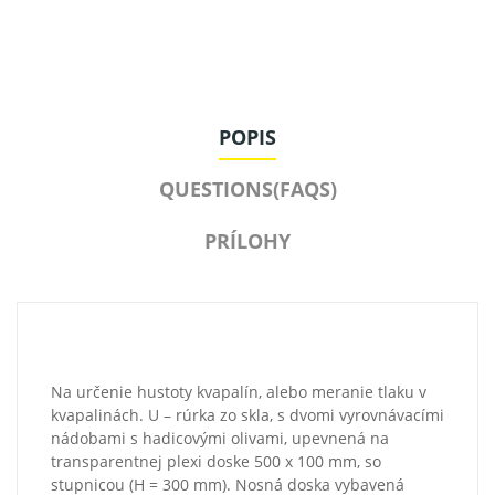
POPIS
QUESTIONS(FAQS)
PRÍLOHY
Na určenie hustoty kvapalín, alebo meranie tlaku v
kvapalinách. U – rúrka zo skla, s dvomi vyrovnávacími
nádobami s hadicovými olivami, upevnená na
transparentnej plexi doske 500 x 100 mm, so
stupnicou (H = 300 mm). Nosná doska vybavená