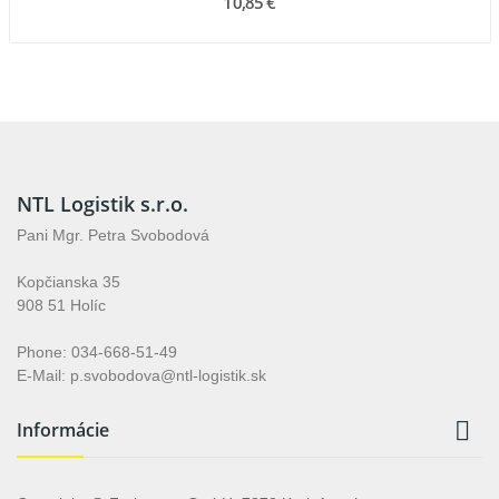
10,85 €
NTL Logistik s.r.o.
Pani Mgr. Petra Svobodová
Kopčianska 35
908 51 Holíc
Phone: 034-668-51-49
E-Mail: p.svobodova@ntl-logistik.sk

Informácie