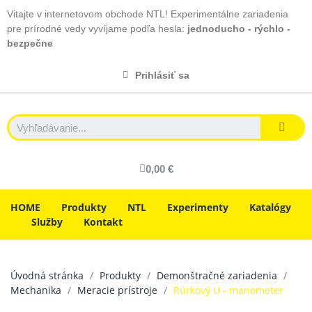
Vitajte v internetovom obchode NTL! Experimentálne zariadenia
pre prírodné vedy vyvíjame podľa hesla:
jednoducho - rýchlo -
bezpečne
Prihlásiť sa
0,00 €
HOME
Produkty
NTL
Experimenty
Katalógy
Služby
Kontakt
Úvodná stránka
Produkty
Demonštračné zariadenia
Mechanika
Meracie prístroje
Rúrkový U - manometer