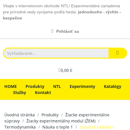
Vitajte v internetovom obchode NTL! Experimentálne zariadenia
pre prírodné vedy vyvíjame podľa hesla:
jednoducho - rýchlo -
bezpečne
Prihlásiť sa
0,00 €
HOME
Produkty
NTL
Experimenty
Katalógy
Služby
Kontakt
Úvodná stránka
Produkty
Žiacke experimentálne
súpravy
Žiacky experimentálny modul (ŽEM)
Termodynamika
Náuka o teple 1
Izolačná nádoba s