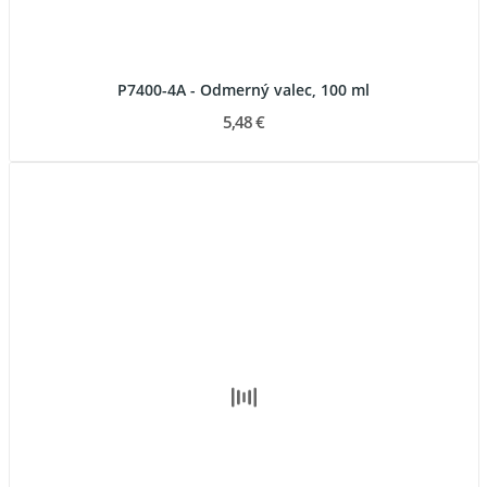
P7400-4A - Odmerný valec, 100 ml
5,48 €