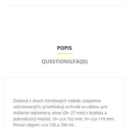
POPIS
QUESTIONS(FAQS)
Zložená z dvoch hliníkových nádob, vzájomne
odizolovaných; priehľadný vrchnák so zátkou pre
vloženie teplomera, otvor (D= 27 mm) s krytkou a
jednoduchý miešač. D= cca 102 mm, H= cca 110 mm.
Plniaci objem: cca 150 a 700 ml.