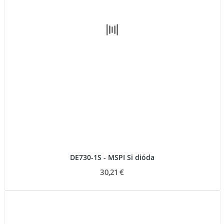
DE730-1S - MSPI Si dióda
30,21 €