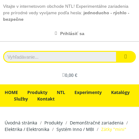
Vitajte v internetovom obchode NTL! Experimentálne zariadenia
pre prírodné vedy vyvíjame podľa hesla:
jednoducho - rýchlo -
bezpečne
Prihlásiť sa
0,00 €
HOME
Produkty
NTL
Experimenty
Katalógy
Služby
Kontakt
Úvodná stránka
Produkty
Demonštračné zariadenia
Elektrika / Elektronika
Systém Inno / MBI
Zátky "mini"