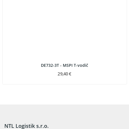
DE732-3T - MSPI T-vodič
29,40 €
NTL Logistik s.r.o.