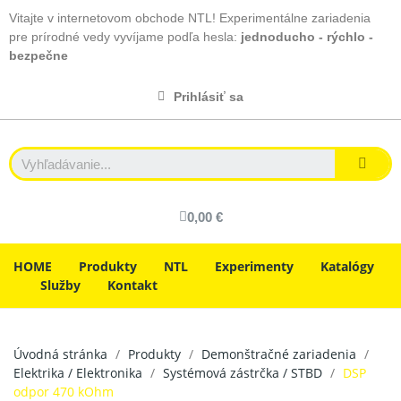
Vitajte v internetovom obchode NTL! Experimentálne zariadenia
pre prírodné vedy vyvíjame podľa hesla:
jednoducho - rýchlo -
bezpečne
Prihlásiť sa
0,00 €
HOME
Produkty
NTL
Experimenty
Katalógy
Služby
Kontakt
Úvodná stránka
Produkty
Demonštračné zariadenia
Elektrika / Elektronika
Systémová zástrčka / STBD
DSP
odpor 470 kOhm