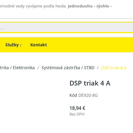
prírodné vedy vyvíjame podľa hesla:
jednoducho - rýchlo -
Služby
Kontakt
trika / Elektronika
Systémová zástrčka / STBD
DSP triak 4 A
DSP triak 4 A
Kód
DE920-8G
18,94 €
Bez DPH