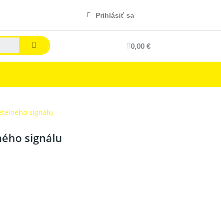
Prihlásiť sa
0,00 €
etelného signálu
ného signálu