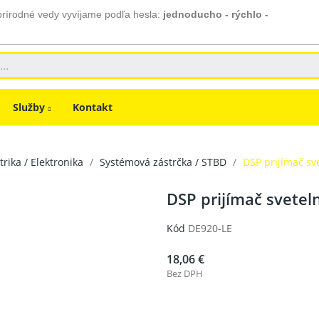
prírodné vedy vyvíjame podľa hesla:
jednoducho - rýchlo -
Služby
Kontakt
trika / Elektronika
Systémová zástrčka / STBD
DSP prijímač sv
DSP prijímač svetel
Kód
DE920-LE
18,06 €
Bez DPH