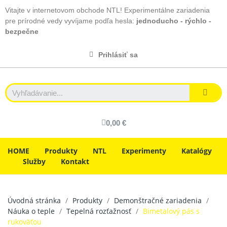
Vitajte v internetovom obchode NTL! Experimentálne zariadenia
pre prírodné vedy vyvíjame podľa hesla:
jednoducho - rýchlo -
bezpečne
Prihlásiť sa
0,00 €
HOME
Produkty
NTL
Experimenty
Katalógy
Služby
Kontakt
Úvodná stránka
Produkty
Demonštračné zariadenia
Náuka o teple
Tepelná rozťažnosť
Bimetalový pás s
rukoväťou