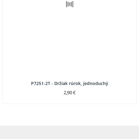
P7251-2T - Držiak rúrok, jednoduchý
2,90 €