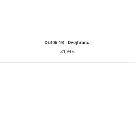
DL406-1B - Dvojhranol
31,94 €