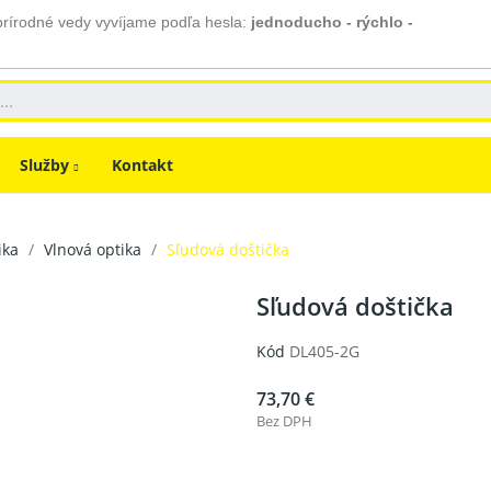
prírodné vedy vyvíjame podľa hesla:
jednoducho - rýchlo -
Služby
Kontakt
ika
Vlnová optika
Sľudová doštička
Sľudová doštička
Kód
DL405-2G
73,70 €
Bez DPH