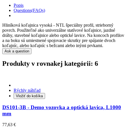
Popis
Questions(FAQs)
Hliníková koľajnica vysoká - NTL špeciálny profil, strieborný
povrch. Použiteľné ako univerzálne statívové koľajnice, jazdné
dráhy, stavebné koľajnice alebo optické lavice. Na koncoch profilov
a na boku sú umiestnené spojovacie skrutky pre spájanie dvoch
koľajníc, alebo koľajníc s bežcami alebo inými prvkami.
Ask a question
Produkty v rovnakej kategórii: 6
Rýchly náhľad
Vložiť do košíka
DS101-3B - Demo vozovka a optická lavica, L1000
mm
77,63 €