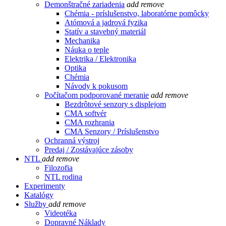
Demonštračné zariadenia
add
remove
Chémia - príslušenstvo, laboratórne pomôcky
Atómová a jadrová fyzika
Statív a stavebný materiál
Mechanika
Náuka o teple
Elektrika / Elektronika
Optika
Chémia
Návody k pokusom
Počítačom podporované meranie
add
remove
Bezdrôtové senzory s displejom
CMA softvér
CMA rozhrania
CMA Senzory / Príslušenstvo
Ochranná výstroj
Predaj / Zostávajúce zásoby
NTL
add
remove
Filozofia
NTL rodina
Experimenty
Katalógy
Služby
add
remove
Videotéka
Dopravné Náklady