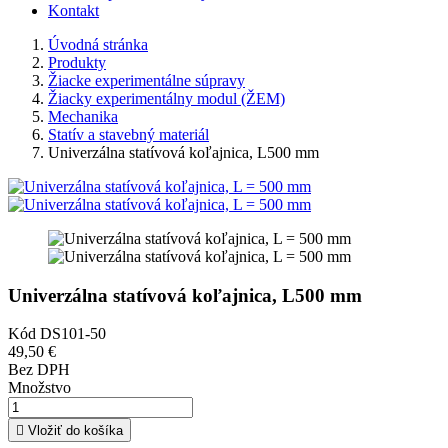
Kontakt
Úvodná stránka
Produkty
Žiacke experimentálne súpravy
Žiacky experimentálny modul (ŽEM)
Mechanika
Statív a stavebný materiál
Univerzálna statívová koľajnica, L500 mm
Univerzálna statívová koľajnica, L500 mm
Kód
DS101-50
49,50 €
Bez DPH
Množstvo

Vložiť do košíka