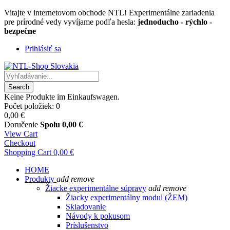
Vitajte v internetovom obchode NTL! Experimentálne zariadenia
pre prírodné vedy vyvíjame podľa hesla:
jednoducho - rýchlo -
bezpečne
Prihlásiť sa
Search
Keine Produkte im Einkaufswagen.
Počet položiek: 0
0,00 €
Doručenie
Spolu
0,00 €
View Cart
Checkout
Shopping Cart
0,00 €
HOME
Produkty
add
remove
Žiacke experimentálne súpravy
add
remove
Žiacky experimentálny modul (ŽEM)
Skladovanie
Návody k pokusom
Príslušenstvo