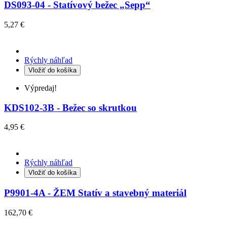
DS093-04 - Statívový bežec „Sepp“
5,27 €
Rýchly náhľad
Vložiť do košíka
Výpredaj!
KDS102-3B - Bežec so skrutkou
4,95 €
Rýchly náhľad
Vložiť do košíka
P9901-4A - ŽEM Statív a stavebný materiál
162,70 €