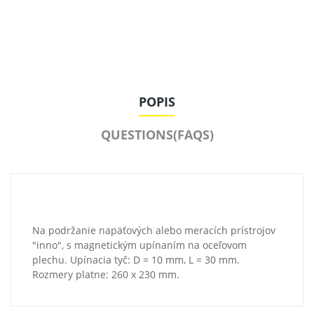
POPIS
QUESTIONS(FAQS)
Na podržanie napäťových alebo meracích prístrojov
"inno", s magnetickým upínaním na oceľovom
plechu. Upínacia tyč: D = 10 mm, L = 30 mm.
Rozmery platne: 260 x 230 mm.