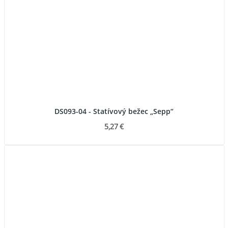
DS093-04 - Statívový bežec „Sepp“
5,27 €