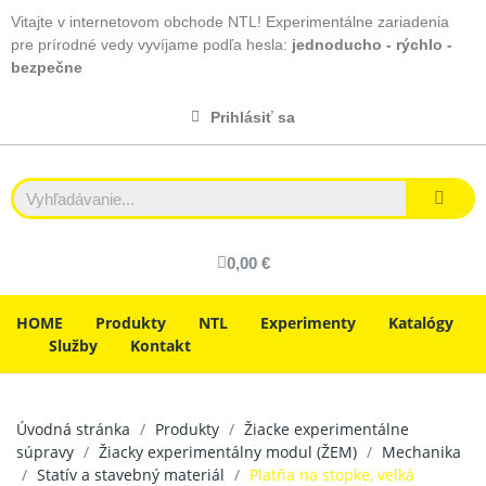
Vitajte v internetovom obchode NTL! Experimentálne zariadenia
pre prírodné vedy vyvíjame podľa hesla:
jednoducho - rýchlo -
bezpečne
Prihlásiť sa
0,00 €
HOME
Produkty
NTL
Experimenty
Katalógy
Služby
Kontakt
Úvodná stránka
Produkty
Žiacke experimentálne
súpravy
Žiacky experimentálny modul (ŽEM)
Mechanika
Statív a stavebný materiál
Platňa na stopke, veľká