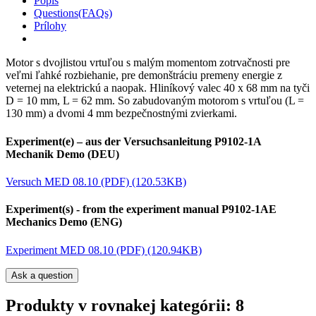
Popis
Questions(FAQs)
Prílohy
Motor s dvojlistou vrtuľou s malým momentom zotrvačnosti pre
veľmi ľahké rozbiehanie, pre demonštráciu premeny energie z
veternej na elektrickú a naopak. Hliníkový valec 40 x 68 mm na tyči
D = 10 mm, L = 62 mm. So zabudovaným motorom s vrtuľou (L =
130 mm) a dvomi 4 mm bezpečnostnými zvierkami.
Experiment(e) – aus der Versuchsanleitung P9102-1A
Mechanik Demo (DEU)
Versuch MED 08.10 (PDF) (120.53KB)
Experiment(s) - from the experiment manual P9102-1AE
Mechanics Demo (ENG)
Experiment MED 08.10 (PDF) (120.94KB)
Ask a question
Produkty v rovnakej kategórii: 8