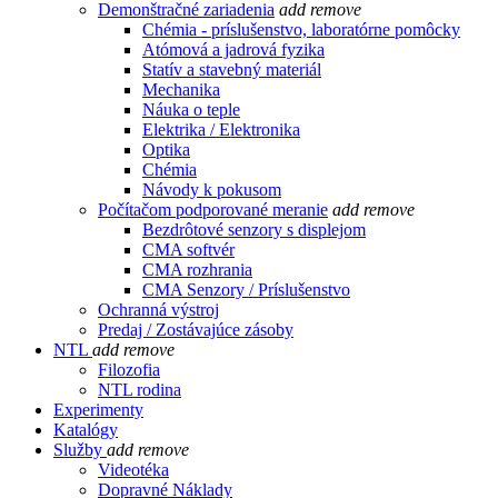
Demonštračné zariadenia
add
remove
Chémia - príslušenstvo, laboratórne pomôcky
Atómová a jadrová fyzika
Statív a stavebný materiál
Mechanika
Náuka o teple
Elektrika / Elektronika
Optika
Chémia
Návody k pokusom
Počítačom podporované meranie
add
remove
Bezdrôtové senzory s displejom
CMA softvér
CMA rozhrania
CMA Senzory / Príslušenstvo
Ochranná výstroj
Predaj / Zostávajúce zásoby
NTL
add
remove
Filozofia
NTL rodina
Experimenty
Katalógy
Služby
add
remove
Videotéka
Dopravné Náklady