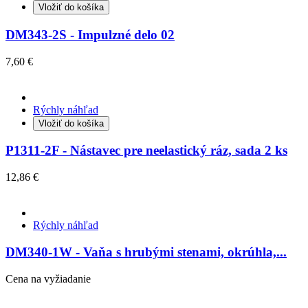
Vložiť do košíka
DM343-2S - Impulzné delo 02
7,60 €
Rýchly náhľad
Vložiť do košíka
P1311-2F - Nástavec pre neelastický ráz, sada 2 ks
12,86 €
Rýchly náhľad
DM340-1W - Vaňa s hrubými stenami, okrúhla,...
Cena na vyžiadanie