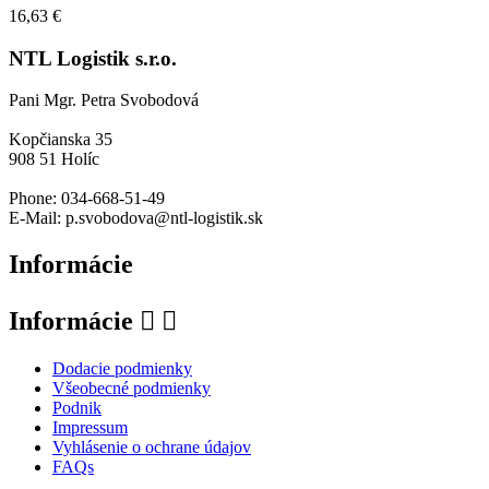
16,63 €
NTL Logistik s.r.o.
Pani Mgr. Petra Svobodová
Kopčianska 35
908 51 Holíc
Phone: 034-668-51-49
E-Mail: p.svobodova@ntl-logistik.sk
Informácie
Informácie


Dodacie podmienky
Všeobecné podmienky
Podnik
Impressum
Vyhlásenie o ochrane údajov
FAQs