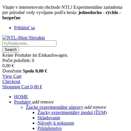
Vitajte v internetovom obchode NTL! Experimentálne zariadenia
pre prírodné vedy vyvíjame podľa hesla:
jednoducho - rýchlo -
bezpečne
Prihlásiť sa
Search
Keine Produkte im Einkaufswagen.
Počet položiek: 0
0,00 €
Doručenie
Spolu
0,00 €
View Cart
Checkout
Shopping Cart
0,00 €
HOME
Produkty
add
remove
Žiacke experimentálne súpravy
add
remove
Žiacky experimentálny modul (ŽEM)
Skladovanie
Návody k pokusom
Príslušenstvo