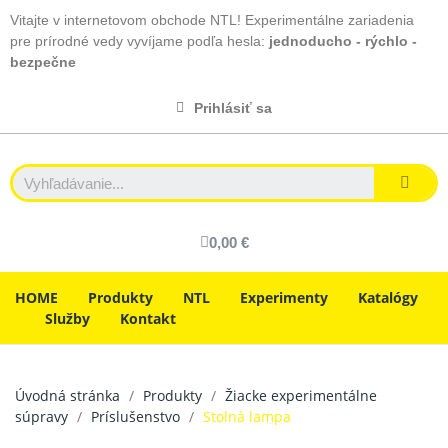
Vitajte v internetovom obchode NTL! Experimentálne zariadenia
pre prírodné vedy vyvíjame podľa hesla:
jednoducho - rýchlo -
bezpečne
Prihlásiť sa
0,00 €
HOME
Produkty
NTL
Experimenty
Katalógy
Služby
Kontakt
Úvodná stránka
Produkty
Žiacke experimentálne
súpravy
Príslušenstvo
Stolná lampa