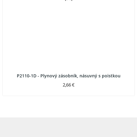
P2110-1D - Plynový zásobník, násuvný s poistkou
2,66 €