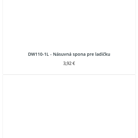
DW110-1L - Násuvná spona pre ladičku
3,92 €