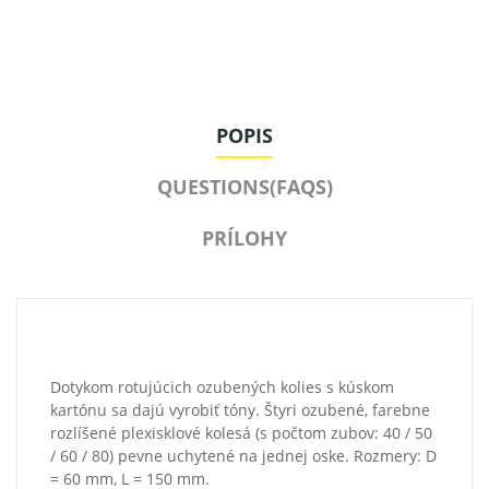
POPIS
QUESTIONS(FAQS)
PRÍLOHY
Dotykom rotujúcich ozubených kolies s kúskom
kartónu sa dajú vyrobiť tóny. Štyri ozubené, farebne
rozlíšené plexisklové kolesá (s počtom zubov: 40 / 50
/ 60 / 80) pevne uchytené na jednej oske. Rozmery: D
= 60 mm, L = 150 mm.