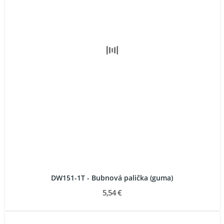
DW151-1T - Bubnová palička (guma)
5,54 €