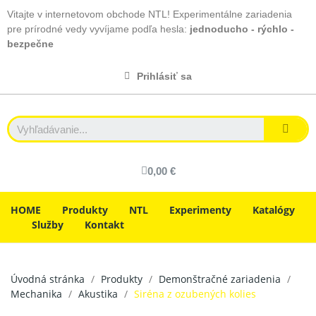
Vitajte v internetovom obchode NTL! Experimentálne zariadenia
pre prírodné vedy vyvíjame podľa hesla:
jednoducho - rýchlo -
bezpečne
Prihlásiť sa
0,00 €
HOME
Produkty
NTL
Experimenty
Katalógy
Služby
Kontakt
Úvodná stránka
Produkty
Demonštračné zariadenia
Mechanika
Akustika
Siréna z ozubených kolies