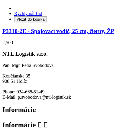
Rýchly náhľad
Vložiť do košíka
P3310-2E - Spojovací vodič, 25 cm, čierny, ŽP
2,50 €
NTL Logistik s.r.o.
Pani Mgr. Petra Svobodová
Kopčianska 35
908 51 Holíc
Phone: 034-668-51-49
E-Mail: p.svobodova@ntl-logistik.sk
Informácie
Informácie

