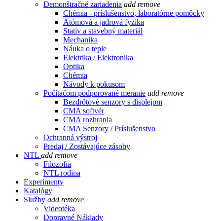
Demonštračné zariadenia
add
remove
Chémia - príslušenstvo, laboratórne pomôcky
Atómová a jadrová fyzika
Statív a stavebný materiál
Mechanika
Náuka o teple
Elektrika / Elektronika
Optika
Chémia
Návody k pokusom
Počítačom podporované meranie
add
remove
Bezdrôtové senzory s displejom
CMA softvér
CMA rozhrania
CMA Senzory / Príslušenstvo
Ochranná výstroj
Predaj / Zostávajúce zásoby
NTL
add
remove
Filozofia
NTL rodina
Experimenty
Katalógy
Služby
add
remove
Videotéka
Dopravné Náklady