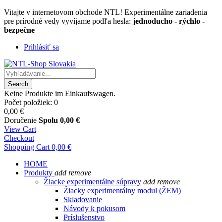
Vitajte v internetovom obchode NTL! Experimentálne zariadenia
pre prírodné vedy vyvíjame podľa hesla:
jednoducho - rýchlo -
bezpečne
Prihlásiť sa
Search
Keine Produkte im Einkaufswagen.
Počet položiek: 0
0,00 €
Doručenie
Spolu
0,00 €
View Cart
Checkout
Shopping Cart
0,00 €
HOME
Produkty
add
remove
Žiacke experimentálne súpravy
add
remove
Žiacky experimentálny modul (ŽEM)
Skladovanie
Návody k pokusom
Príslušenstvo