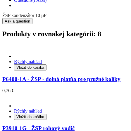
Questions(FAQs)
ŽSP kondenzátor 10 µF
Ask a question
Produkty v rovnakej kategórii: 8
Rýchly náhľad
Vložiť do košíka
P6400-1A - ŽSP - dolná platňa pre pružné kolíky
0,76 €
Rýchly náhľad
Vložiť do košíka
P3910-1G - ŽSP rohový vodič