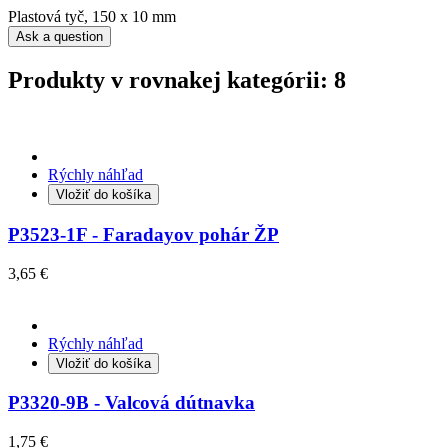
Plastová tyč, 150 x 10 mm
Ask a question
Produkty v rovnakej kategórii: 8
Rýchly náhľad
Vložiť do košíka
P3523-1F - Faradayov pohár ŽP
3,65 €
Rýchly náhľad
Vložiť do košíka
P3320-9B - Valcová dútnavka
1,75 €