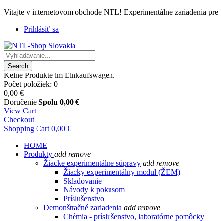
Vitajte v internetovom obchode NTL! Experimentálne zariadenia pre
Prihlásiť sa
Search
Keine Produkte im Einkaufswagen.
Počet položiek: 0
0,00 €
Doručenie
Spolu
0,00 €
View Cart
Checkout
Shopping Cart
0,00 €
HOME
Produkty
add
remove
Žiacke experimentálne súpravy
add
remove
Žiacky experimentálny modul (ŽEM)
Skladovanie
Návody k pokusom
Príslušenstvo
Demonštračné zariadenia
add
remove
Chémia - príslušenstvo, laboratórne pomôcky