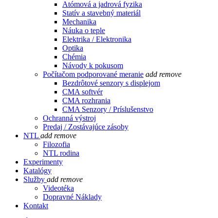
Atómová a jadrová fyzika
Statív a stavebný materiál
Mechanika
Náuka o teple
Elektrika / Elektronika
Optika
Chémia
Návody k pokusom
Počítačom podporované meranie
add
remove
Bezdrôtové senzory s displejom
CMA softvér
CMA rozhrania
CMA Senzory / Príslušenstvo
Ochranná výstroj
Predaj / Zostávajúce zásoby
NTL
add
remove
Filozofia
NTL rodina
Experimenty
Katalógy
Služby
add
remove
Videotéka
Dopravné Náklady
Kontakt