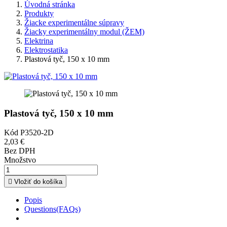
Úvodná stránka
Produkty
Žiacke experimentálne súpravy
Žiacky experimentálny modul (ŽEM)
Elektrina
Elektrostatika
Plastová tyč, 150 x 10 mm
Plastová tyč, 150 x 10 mm
Kód
P3520-2D
2,03 €
Bez DPH
Množstvo

Vložiť do košíka
Popis
Questions(FAQs)