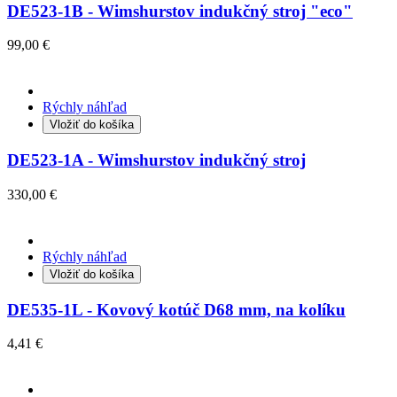
DE523-1B - Wimshurstov indukčný stroj "eco"
99,00 €
Rýchly náhľad
Vložiť do košíka
DE523-1A - Wimshurstov indukčný stroj
330,00 €
Rýchly náhľad
Vložiť do košíka
DE535-1L - Kovový kotúč D68 mm, na kolíku
4,41 €