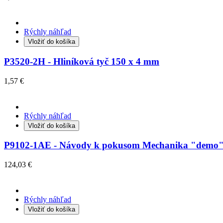
Rýchly náhľad
Vložiť do košíka
P3520-2H - Hliníková tyč 150 x 4 mm
1,57 €
Rýchly náhľad
Vložiť do košíka
P9102-1AE - Návody k pokusom Mechanika "demo",
124,03 €
Rýchly náhľad
Vložiť do košíka