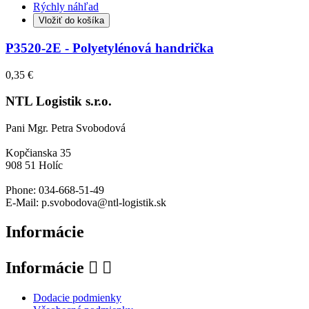
Rýchly náhľad
Vložiť do košíka
P3520-2E - Polyetylénová handrička
0,35 €
NTL Logistik s.r.o.
Pani Mgr. Petra Svobodová
Kopčianska 35
908 51 Holíc
Phone: 034-668-51-49
E-Mail: p.svobodova@ntl-logistik.sk
Informácie
Informácie


Dodacie podmienky