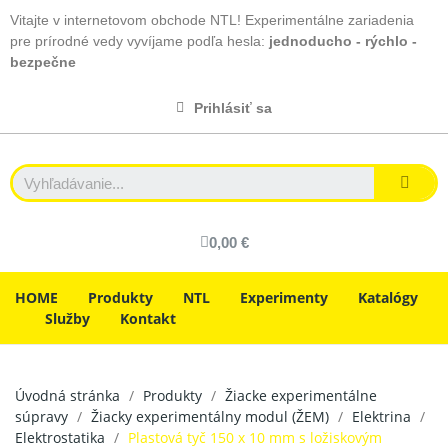
Vitajte v internetovom obchode NTL! Experimentálne zariadenia
pre prírodné vedy vyvíjame podľa hesla:
jednoducho - rýchlo -
bezpečne
Prihlásiť sa
0,00 €
HOME
Produkty
NTL
Experimenty
Katalógy
Služby
Kontakt
Úvodná stránka
Produkty
Žiacke experimentálne
súpravy
Žiacky experimentálny modul (ŽEM)
Elektrina
Elektrostatika
Plastová tyč 150 x 10 mm s ložiskovým