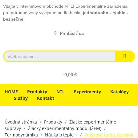
Vitajte v internetovom obchode NTL! Experimentálne zariadenia
pre prírodné vedy vyvíjame podľa hesla:
jednoducho - rýchlo -
bezpečne
Prihlásiť sa
0,00 €
HOME
Produkty
NTL
Experimenty
Katalógy
Služby
Kontakt
Úvodná stránka
Produkty
Žiacke experimentálne
súpravy
Žiacky experimentálny modul (ŽEM)
Termodynamika
Náuka o teple 1
Prášková farba, červená