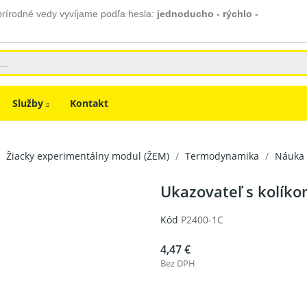
prírodné vedy vyvíjame podľa hesla:
jednoducho - rýchlo -
Služby
Kontakt
Žiacky experimentálny modul (ŽEM)
Termodynamika
Náuka 
Ukazovateľ s kolíko
Kód
P2400-1C
4,47 €
Bez DPH